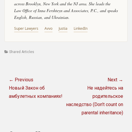
across Brooklyn, New York and the NJ area. She leads the
Law Office of Inna Fershteyn and Associates, P.C., and speaks
English, Russian, and Ukrainian.
Super Lawyers
Avvo
Justia
LinkedIn
Categories
Shared Articles
Post
navigation
← Previous
Next →
Previous
Next
Новый Закон об
Не надейтесь на
post:
post:
амбулетных компаниях!
родительское
наследство (Don’t count on
parental inheritance)