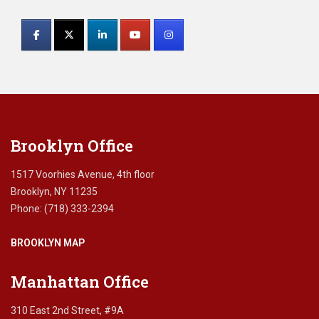
Constant
Contact
Use.
Please
leave
this
field
blank.
Brooklyn Office
1517 Voorhies Avenue, 4th floor
Brooklyn, NY 11235
Phone: (718) 333-2394
BROOKLYN MAP
Manhattan Office
310 East 2nd Street, #9A