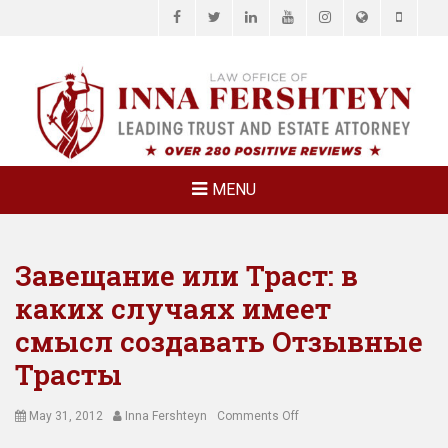
Facebook
Twitter
LinkedIn
YouTube
Instagram
Website
Phone
LAW OFFICE OF
Estate Planning & Elder Law Attorney
INNA
FERSHTEYN
AND
ASSOCIATES,
MENU
P.C.
Завещание или Траст: в
каких случаях имеет
смысл создавать Отзывные
Трасты
Posted
Author
on
May 31, 2012
Inna Fershteyn
Comments Off
on
Завещание