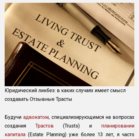
или
Траст:
в
каких
случаях
имеет
смысл
создавать
Отзывные
Трасты
Юридический ликбез: в каких случаях имеет смысл
создавать Отзывные Трасты
Будучи
адвокатом
, специализирующимся на вопросах
создания
Трастов
(Trusts) и
планировании
капитала
(Estate Planning) уже более 13 лет, я часто